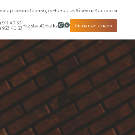
Ассортимент
О заводе
Новости
Объекты
Контакты
) 911 40 33
Связаться с нами
hkz.sbyt@hkz.kz
) 933 40 33