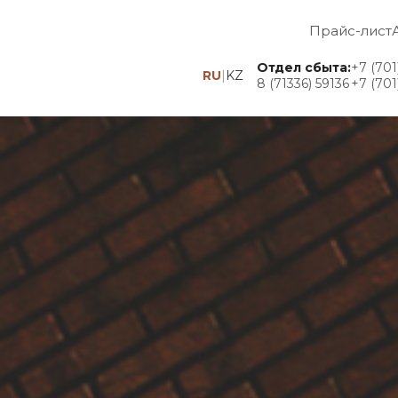
Прайс-лист
Отдел сбыта:
+7 (701
RU
|
KZ
8 (71336) 59136
+7 (701